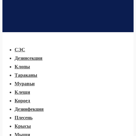
Основная
Меню
навигация
СЭС
Дезинсекция
Клопы
Тараканы
Муравьи
Клещи
Короед
Дезинфекция
Плесень
Крысы
Мыши